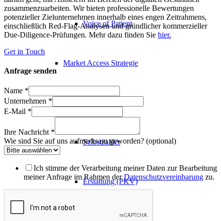
zusammenzuarbeiten. Wir bieten professionelle Bewertungen
potenzieller Zielunternehmen innerhalb eines engen Zeitrahmens,
Voice of Patient
einschließlich Red-Flag-Analysen und gründlicher kommerzieller
Due-Diligence-Prüfungen. Mehr dazu finden Sie
hier.
Get in Touch
Market Access Strategie
Anfrage senden
Name
*
Unternehmen
*
Erstattung (GKV)
E-Mail
*
Ihre Nachricht
*
Wie sind Sie auf uns aufmerksam geworden? (optional)
Selbstzahler
Ich stimme der Verarbeitung meiner Daten zur Bearbeitung
meiner Anfrage im Rahmen der
Datenschutzvereinbarung
zu.
Erstattung (PKV)
Regulierung