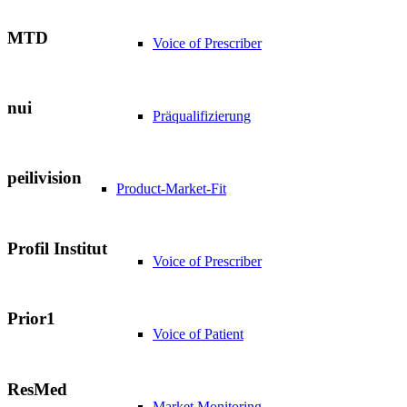
MTD
Voice of Prescriber
nui
Präqualifizierung
peilivision
Product-Market-Fit
Profil Institut
Voice of Prescriber
Prior1
Voice of Patient
ResMed
Market Monitoring