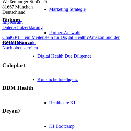
Weißenburger Straße 25
81667 München
Marketing-Strategie
Deutschland
Bitkom
Impressum
Datenschutzerklärung
Partner-Auswahl
ChatGPT – ein Meilenstein für Digital Health?
Amazon und der
BOYDSense
Gesundheitsmarkt
Nach oben scrollen
Digital Health Due Diligence
Coloplast
Künstliche Intelligenz
DDM Health
Healthcare KI
Deyan7
KI-Bootcamp