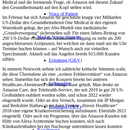
Medical und die brennende Frage, ob Amazon mit diesem Zukauf
den Gesundheitsmarkt auf den Kopf stellen wird.
Voice of Patient
Im Februar hat sich Amazon für geschätzte knapp vier Milliarden
US-Dollar den Gesundheitsdienst One Medical in den eigenen
Warenkorb gelegt, der per Abo-Modell eine medizinische
„Grundversorgung“ sicherstellen soll: Für einen Jahres-Beitrag von
Market Access Strategie
200 US-Dollar erhalten die Abonnenten Zugang zu mehr als 200
angeschlossenen Arztpraxen, bei welchen sie dann rund um die Uhr
Termine buchen können – auf Wunsch auch zur virtuellen
Sprechstunde. Aktuell soll das Angebot bereits 815.000 Kunden
zählen.
Erstattung (GKV)
In meinem Netzwerk nehme ich zahlreiche kritische Stimmen wahr,
die diese Übernahme als eine „weitere Fehlinvestition“ von Amazon
sehen: Immerhin hat sich der Konzern bereits bei anderen
Selbstzahler
Healthcare-Abenteuern eine blutige Nase geholt. Man denke an
Amazon Care, den Telehealth-Service, der seit 2019 in gut 20 US-
Großstädten etabliert werden sollte, und schon 2022 wieder
eingestellt wurde. Oder an den Versuch, zusammen mit JP Morgan
und Berkshire Hathaway im Joint Venture „Haven Healthcare“
Erstattung (PKV)
2018 eine eigene Krankenversicherung aufzubauen: Ebenfalls 2021
eingestellt. Oder auch ein Programm, über das Amazon-Kunden mit
Hilfe von Alexa Arzttermine buchen konnten, sich nach
Klinikaufenthalten bei der Nachsorge unterstützen lassen konnten
Regulierung