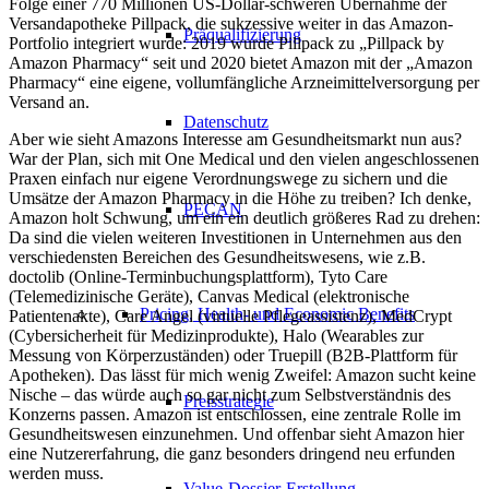
Folge einer 770 Millionen US-Dollar-schweren Übernahme der
Versandapotheke Pillpack, die sukzessive weiter in das Amazon-
Präqualifizierung
Portfolio integriert wurde: 2019 wurde Pillpack zu „Pillpack by
Amazon Pharmacy“ seit und 2020 bietet Amazon mit der „Amazon
Pharmacy“ eine eigene, vollumfängliche Arzneimittelversorgung per
Versand an.
Datenschutz
Aber wie sieht Amazons Interesse am Gesundheitsmarkt nun aus?
War der Plan, sich mit One Medical und den vielen angeschlossenen
Praxen einfach nur eigene Verordnungswege zu sichern und die
Umsätze der Amazon Pharmacy in die Höhe zu treiben? Ich denke,
PECAN
Amazon holt Schwung, um ein ein deutlich größeres Rad zu drehen:
Da sind die vielen weiteren Investitionen in Unternehmen aus den
verschiedensten Bereichen des Gesundheitswesens, wie z.B.
doctolib (Online-Terminbuchungsplattform), Tyto Care
(Telemedizinische Geräte), Canvas Medical (elektronische
Pricing, Health- und Economic Benefits
Patientenakte), Care Angel (virtuelle Pflegeassistenz), MedCrypt
(Cybersicherheit für Medizinprodukte), Halo (Wearables zur
Messung von Körperzuständen) oder Truepill (B2B-Plattform für
Apotheken). Das lässt für mich wenig Zweifel: Amazon sucht keine
Nische – das würde auch so gar nicht zum Selbstverständnis des
Preisstrategie
Konzerns passen. Amazon ist entschlossen, eine zentrale Rolle im
Gesundheitswesen einzunehmen. Und offenbar sieht Amazon hier
eine Nutzererfahrung, die ganz besonders dringend neu erfunden
werden muss.
Value-Dossier-Erstellung