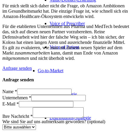
Für mich stellt sich daher nicht die Frage, ob Amazon Ambitionen
im Gesundheitsmarkt hat. Die einzige Frage ist, wie schnell sich ein
Amazon-Healthcare-Ökosystem entwickeln wird.
Voice of Prescriber
Für die etablierten Unternehmen aus Pharma und MedTech bedeutet
das, sich auf diesen neuen Partner vorzubereiten. Reine
Defensivarbeit wird hier der falsche Weg sein – ich bin sicher, der
Koloss hat einen langen Atem und ausreichende finanzielle Mittel.
Voice of Patient
Es gilt zu evaluieren, wie man mit diesem neuen Spieler auf dem
Markt
zusammenarbeiten
kann, damit man Ende von Amazon
mitgenommen
und nicht überholt wird.
Anfrage senden
Go-to-Market
Anfrage senden
Name
*
Sales-Strategie
Unternehmen
*
E-Mail
*
Ihre Nachricht
*
Distributions-Strategie
Wie sind Sie auf uns aufmerksam geworden? (optional)