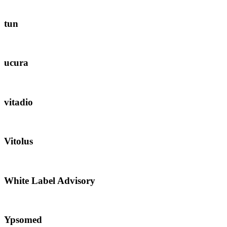
tun
ucura
vitadio
Vitolus
White Label Advisory
Ypsomed