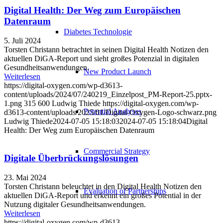
Digital Health: Der Weg zum Europäischen
Datenraum
Diabetes Technologie
5. Juli 2024
Torsten Christann betrachtet in seinen Digital Health Notizen den
aktuellen DiGA-Report und sieht großes Potenzial in digitalen
Gesundheitsanwendungen.
New Product Launch
Weiterlesen
https://digital-oxygen.com/wp-d3613-
content/uploads/2024/07/240219_Einzelpost_PM-Report-25.pptx-
1.png
315
600
Ludwig Thiede
https://digital-oxygen.com/wp-
Potential Analyses
d3613-content/uploads/2025/01/Digital-Oxygen-Logo-schwarz.png
Ludwig Thiede
2024-07-05 15:18:03
2024-07-05 15:18:04
Digital
Health: Der Weg zum Europäischen Datenraum
Commercial Strategy
Digitale Überbrückungslösungen
23. Mai 2024
Torsten Christann beleuchtet in den Digital Health Notizen den
Evaluation of Partnerships
aktuellen DiGA-Report und erkennt ein großes Potential in der
Nutzung digitaler Gesundheitsanwendungen.
Weiterlesen
https://digital-oxygen.com/wp-d3613-