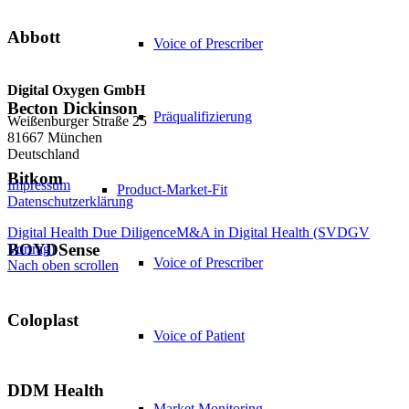
Abbott
Voice of Prescriber
Digital Oxygen GmbH
Becton Dickinson
Präqualifizierung
Weißenburger Straße 25
81667 München
Deutschland
Bitkom
Impressum
Product-Market-Fit
Datenschutzerklärung
Digital Health Due Diligence
M&A in Digital Health (SVDGV
BOYDSense
Vortrag)
Voice of Prescriber
Nach oben scrollen
Coloplast
Voice of Patient
DDM Health
Market Monitoring