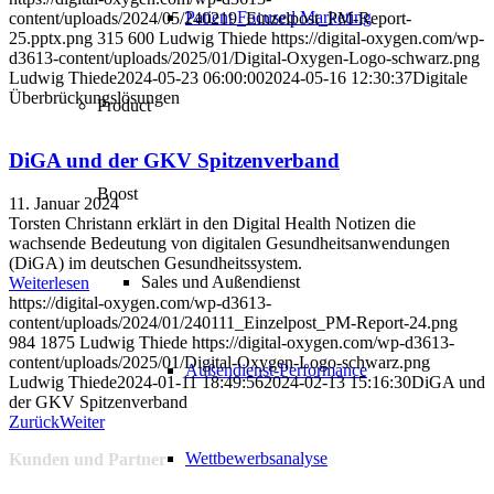
Patient Focused Marketing
content/uploads/2024/05/240219_Einzelpost_PM-Report-
25.pptx.png
315
600
Ludwig Thiede
https://digital-oxygen.com/wp-
d3613-content/uploads/2025/01/Digital-Oxygen-Logo-schwarz.png
Ludwig Thiede
2024-05-23 06:00:00
2024-05-16 12:30:37
Digitale
Überbrückungslösungen
Product
DiGA und der GKV Spitzenverband
Boost
11. Januar 2024
Torsten Christann erklärt in den Digital Health Notizen die
wachsende Bedeutung von digitalen Gesundheitsanwendungen
(DiGA) im deutschen Gesundheitssystem.
Sales und Außendienst
Weiterlesen
https://digital-oxygen.com/wp-d3613-
content/uploads/2024/01/240111_Einzelpost_PM-Report-24.png
984
1875
Ludwig Thiede
https://digital-oxygen.com/wp-d3613-
content/uploads/2025/01/Digital-Oxygen-Logo-schwarz.png
Außendienst-Performance
Ludwig Thiede
2024-01-11 18:49:56
2024-02-13 15:16:30
DiGA und
der GKV Spitzenverband
Zurück
Weiter
Wettbewerbsanalyse
Kunden und Partner