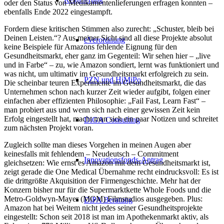
oder den Status von Medikamentenlieferungen erfragen konnten –
ebenfalls Ende 2022 eingestampft.
Fordern diese kritischen Stimmen also zurecht: „Schuster, bleib bei
Deinen Leisten.“? Aus meiner Sicht sind all diese Projekte absolut
eVerordnung
keine Beispiele für Amazons fehlende Eignung für den
Gesundheitsmarkt, eher ganz im Gegenteil: Wir sehen hier – „live
und in Farbe“ – zu, wie Amazon sondiert, lernt was funktioniert und
was nicht, um ultimativ im Gesundheitsmarkt erfolgreich zu sein.
PZN​ und HiMiPo
Die scheinbar teuren Experimente im Gesundheitsmarkt, die das
Unternehmen schon nach kurzer Zeit wieder aufgibt, folgen einer
einfachen aber effizienten Philosophie: „Fail Fast, Learn Fast“ –
man probiert aus und wenn sich nach einer gewissen Zeit kein
Erfolg eingestellt hat, macht man sich ein paar Notizen und schreitet
DiGA Consulting
zum nächsten Projekt voran.
Zugleich sollte man dieses Vorgehen in meinen Augen aber
keinesfalls mit fehlendem – Neudeutsch – Commitment
Innovationsfonds-Antrag
gleichsetzen: Wie ernst es Amazon mit dem Gesundheitsmarkt ist,
zeigt gerade die One Medical Übernahme recht eindrucksvoll: Es ist
die drittgrößte Akquisition der Firmengeschichte. Mehr hat der
Konzern bisher nur für die Supermarktkette Whole Foods und die
Metro-Goldwyn-Mayer (MGM) Filmstudios ausgegeben. Plus:
DiPA Beratung
Amazon hat bei Weitem nicht jedes seiner Gesundheitsprojekte
eingestellt: Schon seit 2018 ist man im Apothekenmarkt aktiv, als