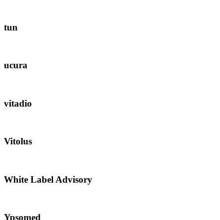
tun
ucura
vitadio
Vitolus
White Label Advisory
Ypsomed