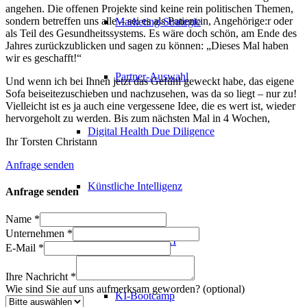
angehen. Die offenen Projekte sind keine rein politischen Themen,
sondern betreffen uns alle – sei es als Patient:in, Angehörige:r oder
Marketing-Strategie
als Teil des Gesundheitssystems. Es wäre doch schön, am Ende des
Jahres zurückzublicken und sagen zu können: „Dieses Mal haben
wir es geschafft!“
Partner-Auswahl
Und wenn ich bei Ihnen jetzt das Gefühl geweckt habe, das eigene
Sofa beiseitezuschieben und nachzusehen, was da so liegt – nur zu!
Vielleicht ist es ja auch eine vergessene Idee, die es wert ist, wieder
hervorgeholt zu werden. Bis zum nächsten Mal in 4 Wochen,
Digital Health Due Diligence
Ihr Torsten Christann
Anfrage senden
Künstliche Intelligenz
Anfrage senden
Name
*
Unternehmen
*
Healthcare KI
E-Mail
*
Ihre Nachricht
*
Wie sind Sie auf uns aufmerksam geworden? (optional)
KI-Bootcamp