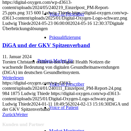
https://digital-oxygen.com/wp-d3613-
content/uploads/2024/05/240219_Einzelpost_PM-Report-
25.pptx.png
315
600
Ludwig Thiede
https://digital-oxygen.com/wp-
Voice of Prescriber
d3613-content/uploads/2025/01/Digital-Oxygen-Logo-schwarz.png
Ludwig Thiede
2024-05-23 06:00:00
2024-05-16 12:30:37
Digitale
Überbrückungslösungen
Präqualifizierung
DiGA und der GKV Spitzenverband
11. Januar 2024
Product-Market-Fit
Torsten Christann erklärt in den Digital Health Notizen die
wachsende Bedeutung von digitalen Gesundheitsanwendungen
(DiGA) im deutschen Gesundheitssystem.
Weiterlesen
https://digital-oxygen.com/wp-d3613-
Voice of Prescriber
content/uploads/2024/01/240111_Einzelpost_PM-Report-24.png
984
1875
Ludwig Thiede
https://digital-oxygen.com/wp-d3613-
content/uploads/2025/01/Digital-Oxygen-Logo-schwarz.png
Ludwig Thiede
2024-01-11 18:49:56
2024-02-13 15:16:30
DiGA und
Voice of Patient
der GKV Spitzenverband
Zurück
Weiter
Kunden und Partner
Market Monitoring