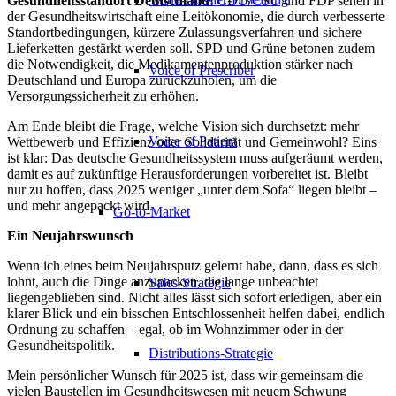
Gesundheitsstandort Deutschland:
CDU/CSU und FDP sehen in
der Gesundheitswirtschaft eine Leitökonomie, die durch verbesserte
Standortbedingungen, kürzere Zulassungsverfahren und sichere
Lieferketten gestärkt werden soll. SPD und Grüne betonen zudem
die Notwendigkeit, die Medikamentenproduktion stärker nach
Voice of Prescriber
Deutschland und Europa zurückzuholen, um die
Versorgungssicherheit zu erhöhen.
Am Ende bleibt die Frage, welche Vision sich durchsetzt: mehr
Voice of Patient
Wettbewerb und Effizienz oder Solidarität und Gemeinwohl? Eins
ist klar: Das deutsche Gesundheitssystem muss aufgeräumt werden,
damit es auf zukünftige Herausforderungen vorbereitet ist. Bleibt
nur zu hoffen, dass 2025 weniger „unter dem Sofa“ liegen bleibt –
und mehr angepackt wird.
Go-to-Market
Ein Neujahrswunsch
Wenn ich eines beim Neujahrsputz gelernt habe, dann, dass es sich
lohnt, auch die Dinge anzupacken, die lange unbeachtet
Sales-Strategie
liegengeblieben sind. Nicht alles lässt sich sofort erledigen, aber ein
klarer Blick und ein bisschen Entschlossenheit helfen dabei, endlich
Ordnung zu schaffen – egal, ob im Wohnzimmer oder in der
Gesundheitspolitik.
Distributions-Strategie
Mein persönlicher Wunsch für 2025 ist, dass wir gemeinsam die
vielen Baustellen im Gesundheitswesen mit neuem Schwung