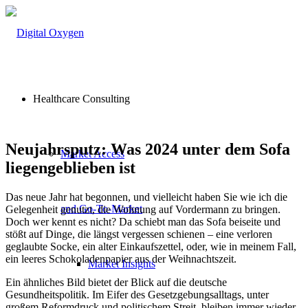
Healthcare Consulting
Neujahrsputz: Was 2024 unter dem Sofa
Market Access
liegengeblieben ist
Das neue Jahr hat begonnen, und vielleicht haben Sie wie ich die
and Go-To-Market
Gelegenheit genutzt, die Wohnung auf Vordermann zu bringen.
Doch wer kennt es nicht? Da schiebt man das Sofa beiseite und
stößt auf Dinge, die längst vergessen schienen – eine verloren
geglaubte Socke, ein alter Einkaufszettel, oder, wie in meinem Fall,
ein leeres Schokoladenpapier aus der Weihnachtszeit.
Market Insights
Ein ähnliches Bild bietet der Blick auf die deutsche
Gesundheitspolitik. Im Eifer des Gesetzgebungsalltags, unter
großem Reformdruck und politischem Streit, bleiben immer wieder