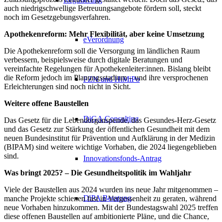
auch niedrigschwellige Betreuungsangebote fördern soll, steckt
noch im Gesetzgebungsverfahren.
Apothekenreform: Mehr Flexibilität, aber keine Umsetzung
eVerordnung
Die Apothekenreform soll die Versorgung im ländlichen Raum
verbessern, beispielsweise durch digitale Beratungen und
vereinfachte Regelungen für Apothekenleiter:innen. Bislang bleibt
die Reform jedoch im Planungsstadium – und ihre versprochenen
PZN​ und HiMiPo
Erleichterungen sind noch nicht in Sicht.
Weitere offene Baustellen
DiGA Consulting
Das Gesetz für die Lebendorganspende, das Gesundes-Herz-Gesetz
und das Gesetz zur Stärkung der öffentlichen Gesundheit mit dem
neuen Bundesinstitut für Prävention und Aufklärung in der Medizin
(BIPAM) sind weitere wichtige Vorhaben, die 2024 liegengeblieben
sind.
Innovationsfonds-Antrag
Was bringt 2025? – Die Gesundheitspolitik im Wahljahr
Viele der Baustellen aus 2024 wurden ins neue Jahr mitgenommen –
DiPA Beratung
manche Projekte schienen fast in Vergessenheit zu geraten, während
neue Vorhaben hinzukommen. Mit der Bundestagswahl 2025 treffen
diese offenen Baustellen auf ambitionierte Pläne, und die Chance,