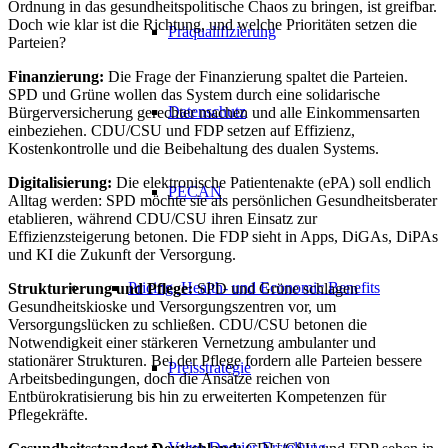
Ordnung in das gesundheitspolitische Chaos zu bringen, ist greifbar.
Doch wie klar ist die Richtung, und welche Prioritäten setzen die
Präqualifizierung
Parteien?
Finanzierung:
Die Frage der Finanzierung spaltet die Parteien.
SPD und Grüne wollen das System durch eine solidarische
Datenschutz
Bürgerversicherung gerechter machen und alle Einkommensarten
einbeziehen. CDU/CSU und FDP setzen auf Effizienz,
Kostenkontrolle und die Beibehaltung des dualen Systems.
Digitalisierung:
Die elektronische Patientenakte (ePA) soll endlich
PECAN
Alltag werden: SPD möchte sie als persönlichen Gesundheitsberater
etablieren, während CDU/CSU ihren Einsatz zur
Effizienzsteigerung betonen. Die FDP sieht in Apps, DiGAs, DiPAs
und KI die Zukunft der Versorgung.
Pricing, Health- und Economic Benefits
Strukturierung und Pflege:
SPD und Grüne schlagen
Gesundheitskioske und Versorgungszentren vor, um
Versorgungslücken zu schließen. CDU/CSU betonen die
Notwendigkeit einer stärkeren Vernetzung ambulanter und
stationärer Strukturen. Bei der Pflege fordern alle Parteien bessere
Preisstrategie
Arbeitsbedingungen, doch die Ansätze reichen von
Entbürokratisierung bis hin zu erweiterten Kompetenzen für
Pflegekräfte.
Value-Dossier-Erstellung