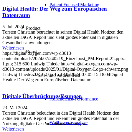
Patient Focused Marketing
Digital Health: Der Weg zum Europäischen
Datenraum
5. Juli 2024
Product
Torsten Christann betrachtet in seinen Digital Health Notizen den
aktuellen DiGA-Report und sieht großes Potenzial in digitalen
Gesundheitsanwendungen.
Weiterlesen
Boost
https://digital-oxygen.com/wp-d3613-
content/uploads/2024/07/240219_Einzelpost_PM-Report-25.pptx-
1.png
315
600
Ludwig Thiede
https://digital-oxygen.com/wp-
d3613-content/uploads/2025/01/Digital-Oxygen-Logo-schwarz.png
Ludwig Thiede
2024-07-05 15:18:03
2024-07-05 15:18:04
Digital
Sales und Außendienst
Health: Der Weg zum Europäischen Datenraum
Digitale Überbrückungslösungen
Außendienst-Performance
23. Mai 2024
Torsten Christann beleuchtet in den Digital Health Notizen den
aktuellen DiGA-Report und erkennt ein großes Potential in der
Wettbewerbsanalyse
Nutzung digitaler Gesundheitsanwendungen.
Weiterlesen