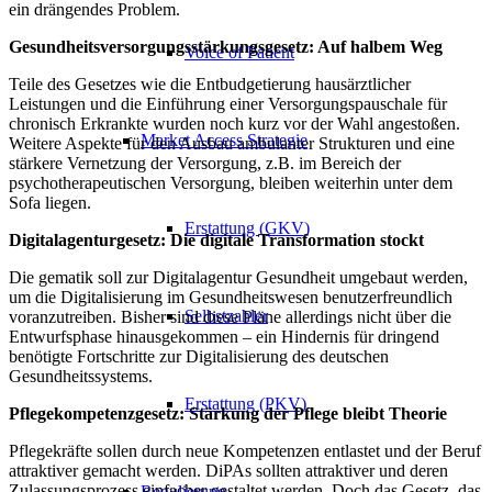
ein drängendes Problem.
Gesundheitsversorgungsstärkungsgesetz: Auf halbem Weg
Voice of Patient
Teile des Gesetzes wie die Entbudgetierung hausärztlicher
Leistungen und die Einführung einer Versorgungspauschale für
chronisch Erkrankte wurden noch kurz vor der Wahl angestoßen.
Market Access Strategie
Weitere Aspekte für den Ausbau ambulanter Strukturen und eine
stärkere Vernetzung der Versorgung, z.B. im Bereich der
psychotherapeutischen Versorgung, bleiben weiterhin unter dem
Sofa liegen.
Erstattung (GKV)
Digitalagenturgesetz: Die digitale Transformation stockt
Die gematik soll zur Digitalagentur Gesundheit umgebaut werden,
um die Digitalisierung im Gesundheitswesen benutzerfreundlich
Selbstzahler
voranzutreiben. Bisher sind diese Pläne allerdings nicht über die
Entwurfsphase hinausgekommen – ein Hindernis für dringend
benötigte Fortschritte zur Digitalisierung des deutschen
Gesundheitssystems.
Erstattung (PKV)
Pflegekompetenzgesetz: Stärkung der Pflege bleibt Theorie
Pflegekräfte sollen durch neue Kompetenzen entlastet und der Beruf
attraktiver gemacht werden. DiPAs sollten attraktiver und deren
Zulassungsprozess einfacher gestaltet werden. Doch das Gesetz, das
Regulierung