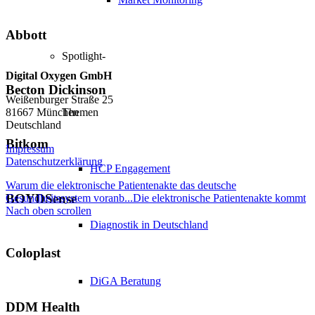
Abbott
Spotlight-
Digital Oxygen GmbH
Becton Dickinson
Weißenburger Straße 25
81667 München
Themen
Deutschland
Bitkom
Impressum
Datenschutzerklärung
HCP Engagement
Warum die elektronische Patientenakte das deutsche
BOYDSense
Gesundheitssystem voranb...
Die elektronische Patientenakte kommt
Nach oben scrollen
Diagnostik in Deutschland
Coloplast
DiGA Beratung
DDM Health