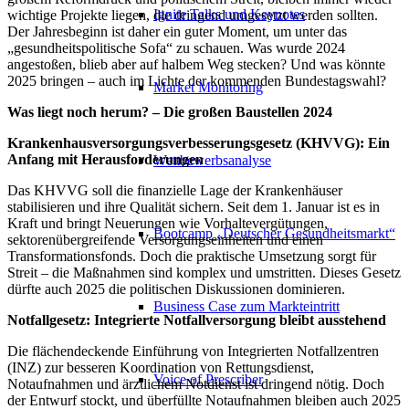
Ignite Talks und Keynotes
wichtige Projekte liegen, die dringend umgesetzt werden sollten.
Der Jahresbeginn ist daher ein guter Moment, um unter das
„gesundheitspolitische Sofa“ zu schauen. Was wurde 2024
angestoßen, blieb aber auf halbem Weg stecken? Und was könnte
2025 bringen – auch im Lichte der kommenden Bundestagswahl?
Market Monitoring
Was liegt noch herum? – Die großen Baustellen 2024
Krankenhausversorgungsverbesserungsgesetz (KHVVG): Ein
Anfang mit Herausforderungen
Wettbewerbsanalyse
Das KHVVG soll die finanzielle Lage der Krankenhäuser
stabilisieren und ihre Qualität sichern. Seit dem 1. Januar ist es in
Kraft und bringt Neuerungen wie Vorhaltevergütungen,
Bootcamp „Deutscher Gesundheitsmarkt“
sektorenübergreifende Versorgungseinheiten und einen
Transformationsfonds. Doch die praktische Umsetzung sorgt für
Streit – die Maßnahmen sind komplex und umstritten. Dieses Gesetz
dürfte auch 2025 die politischen Diskussionen dominieren.
Business Case zum Markteintritt
Notfallgesetz: Integrierte Notfallversorgung bleibt ausstehend
Die flächendeckende Einführung von Integrierten Notfallzentren
(INZ) zur besseren Koordination von Rettungsdienst,
Voice of Prescriber
Notaufnahmen und ärztlichem Notdienst ist dringend nötig. Doch
der Entwurf stockt, und überfüllte Notaufnahmen bleiben auch 2025