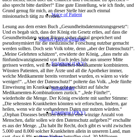
also sprecht bitte darüber!“ Eine gute Einstellung, wie ich finde, und
Grund genug für mich, an dieser Stelle hier auch einmal
Voice of Patient
missionarisch tätig zu werden.
Lesung aus dem ersten Buch „Gesundheitsdatennutzungsgesetz“:
Und es begab sich, dass der König ein Gesetz erlies, auf dass die
Gesundheitsdaten seiner Bürger sicher digital gespeichert und
Market Access Strategie
pseudonymisiert für die medizinische Forschung nutzbar gemacht
werden sollten. Doch sein Volk tobte, denn „aber der Datenschutz!“.
„Meine Gelehrten schätzen“, erwiderte der König, „dass mehr als
fünfundzwanzigtausend von Euch jedes Jahr aus unserer Mitte
Erstattung (GKV)
gerissen werden, weil sie die falschen Medikamente kombinieren.
Wüssten Patienten, all ihre Ärzte und all die Apotheker immer,
welche Medikamente bereits verordnet wurden, es wären so viele
weniger!“. „Aber der Datenschutz!“ polterte das Volk. „Jede fünfte
Einweisung im Krankenhaus geht geschätzt auf falsche
Selbstzahler
Medikamenten-Kombinationen zurück.“ „Jede Fünfte!“,
wiederholte die Menge. Der König erwiderte mit sanfter Stimme:
„Die seltensten Krankheiten könnten wir erforschen, lindern, gar
heilen, wenn wir die vorhandenen Daten nur nutzen würden.“
Erstattung (PKV)
„Orphan Diseases betreffen doch nur eine winzige Anzahl von
Menschen, dafür sollen wir den Datenschutz aufgeben?“ erschallte
es aus der Menge. „Da habt Ihr Recht, doch gibt es wohl zwischen
5.000 und 8.000 solcher Krankheiten allein in unserem Land, man
sagt, dass 6-8% unseres Volkes betroffen sind. 30 Millionen
Regulierung