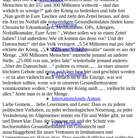
Menschen in der EU und 300 Millionen weltweit – sind das
wirklich so wenige?“ gab der König zu bedenken und fuhr fort
„Nun greift in Eure Taschen und zieht den Zettel heraus, auf dem
ein Arzt im Notfall alle notwendigen Gesundheitsdaten finden kann:
eVerordnung
Chronische Erkrankungen, Medikamente, OPs, Allergien,
Notfallkontakte, Eure Ärzte.“ „Woher sollen wir so einen Zettel
haben? Und außerdem: Wie oft kommt das denn vor? Und der
Datenschutz!“ rief das Volk verärgert. „5,54 Millionen mal pro Jahr“
PZN​ und HiMiPo
erklärte der König. „5,5 Millionen Notarzteinsätze“ raunte es aus der
Menge. „300 Millionen Menschen“ murmelte jemand an anderer
Stelle. „25.000 von uns, jedes Jahr“ wiederholte jemand anderes.
„Aber der Datenschutz…“ polterte es erneut. „…ist eines unserer
höchsten Gebote und muss auch hier beachtet und geschützt werden
DiGA Consulting
– er ist aber vielleicht auch einfach nicht das Einzige, was wir
bedenken sollten, wenn wir in unserem Gesundheitssystem
vorankommen wollen.“ ergänzte der König sanft. „…vielleicht nicht
alles.“ hörte man es in der Menge.
Innovationsfonds-Antrag
Liebe Gemein… liebe Leserinnen und Leser: Dass es zu jedem
politischen Vorhaben, zu jeder technologischen Neuerung, zu jeder
Veränderung im Allgemeinen immer ein Für und Wider gibt, ist mir
und Ihnen klar. Dass der Umgang mit und der Schutz von
DiPA Beratung
hochsensiblen Gesundheitsdaten ein Grundrecht und
ausschlaggebend für unser Vertrauen in Institutionen und
Unternehmen ist: Haken dran. Dass gesellschaftliche und politische