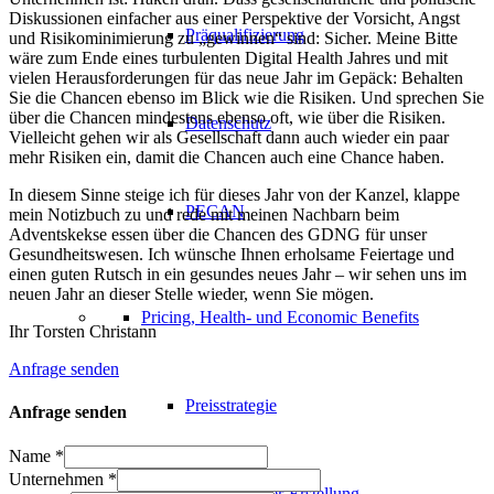
Diskussionen einfacher aus einer Perspektive der Vorsicht, Angst
Präqualifizierung
und Risikominimierung zu „gewinnen“ sind: Sicher. Meine Bitte
wäre zum Ende eines turbulenten Digital Health Jahres und mit
vielen Herausforderungen für das neue Jahr im Gepäck: Behalten
Sie die Chancen ebenso im Blick wie die Risiken. Und sprechen Sie
über die Chancen mindestens ebenso oft, wie über die Risiken.
Datenschutz
Vielleicht gehen wir als Gesellschaft dann auch wieder ein paar
mehr Risiken ein, damit die Chancen auch eine Chance haben.
In diesem Sinne steige ich für dieses Jahr von der Kanzel, klappe
PECAN
mein Notizbuch zu und rede mit meinen Nachbarn beim
Adventskekse essen über die Chancen des GDNG für unser
Gesundheitswesen. Ich wünsche Ihnen erholsame Feiertage und
einen guten Rutsch in ein gesundes neues Jahr – wir sehen uns im
neuen Jahr an dieser Stelle wieder, wenn Sie mögen.
Pricing, Health- und Economic Benefits
Ihr Torsten Christann
Anfrage senden
Preisstrategie
Anfrage senden
Name
*
Unternehmen
*
Value-Dossier-Erstellung