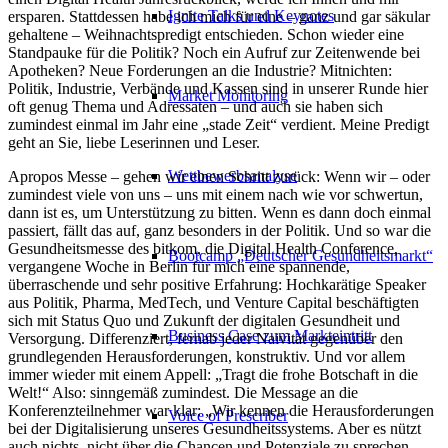
Ignite Talks und Keynotes
ersparen. Stattdessen habe ich mich für eine – ganz und gar säkular
gehaltene – Weihnachtspredigt entschieden. Schon wieder eine
Standpauke für die Politik? Noch ein Aufruf zur Zeitenwende bei
Apotheken? Neue Forderungen an die Industrie? Mitnichten:
Politik, Industrie, Verbände und Kassen sind in unserer Runde hier
Market Monitoring
oft genug Thema und Adressaten – und auch sie haben sich
zumindest einmal im Jahr eine „stade Zeit“ verdient. Meine Predigt
geht an Sie, liebe Leserinnen und Leser.
Wettbewerbsanalyse
Apropos Messe – gehen wir einen Schritt zurück: Wenn wir – oder
zumindest viele von uns – uns mit einem nach wie vor schwertun,
dann ist es, um Unterstützung zu bitten. Wenn es dann doch einmal
passiert, fällt das auf, ganz besonders in der Politik. Und so war die
Gesundheitsmesse des bitkom, die Digital Health Conference,
Bootcamp „Deutscher Gesundheitsmarkt“
vergangene Woche in Berlin für mich eine spannende,
überraschende und sehr positive Erfahrung: Hochkarätige Speaker
aus Politik, Pharma, MedTech, und Venture Capital beschäftigten
sich mit Status Quo und Zukunft der digitalen Gesundheit und
Business Case zum Markteintritt
Versorgung. Differenziert, fernab jeder Naivität gegenüber den
grundlegenden Herausforderungen, konstruktiv. Und vor allem
immer wieder mit einem Appell: „Tragt die frohe Botschaft in die
Welt!“ Also: sinngemäß zumindest. Die Message an die
Konferenzteilnehmer war klar: „Wir kennen die Herausforderungen
Voice of Prescriber
bei der Digitalisierung unseres Gesundheitssystems. Aber es nützt
auch nichts, nicht über die Chancen und Potenziale zu sprechen –