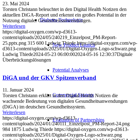
23. Mai 2024
Torsten Christann beleuchtet in den Digital Health Notizen den
aktuellen DiGA-Report und erkennt ein großes Potential in der
Diabetes Technologie
Nutzung digitaler Gesundheitsanwendungen.
Weiterlesen
https://digital-oxygen.com/wp-d3613-
content/uploads/2024/05/240219_Einzelpost_PM-Report-
25.pptx.png
315
600
Ludwig Thiede
https://digital-oxygen.com/wp-
New Product Launch
d3613-content/uploads/2025/01/Digital-Oxygen-Logo-schwarz.png
Ludwig Thiede
2024-05-23 06:00:00
2024-05-16 12:30:37
Digitale
Überbrückungslösungen
Potential Analyses
DiGA und der GKV Spitzenverband
11. Januar 2024
Commercial Strategy
Torsten Christann erklärt in den Digital Health Notizen die
wachsende Bedeutung von digitalen Gesundheitsanwendungen
(DiGA) im deutschen Gesundheitssystem.
Weiterlesen
https://digital-oxygen.com/wp-d3613-
Evaluation of Partnerships
content/uploads/2024/01/240111_Einzelpost_PM-Report-24.png
984
1875
Ludwig Thiede
https://digital-oxygen.com/wp-d3613-
content/uploads/2025/01/Digital-Oxygen-Logo-schwarz.png