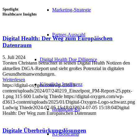
Spotlight
Marketing-Strategie
Healthcare Insights
Partner-Auswahl
Digital Health: Der Weg zum Europäischen
Datenraum
5. Juli 2024
Digital Health Due Diligence
Torsten Christann betrachtet in seinen Digital Health Notizen den
aktuellen DiGA-Report und sieht großes Potenzial in digitalen
Gesundheitsanwendungen.
Weiterlesen
Künstliche Intelligenz
https://digital-oxygen.com/wp-d3613-
content/uploads/2024/07/240219_Einzelpost_PM-Report-25.pptx-
1.png
315
600
Ludwig Thiede
https://digital-oxygen.com/wp-
d3613-content/uploads/2025/01/Digital-Oxygen-Logo-schwarz.png
Ludwig Thiede
2024-07-05 15:18:03
2024-07-05 15:18:04
Digital
Healthcare KI
Health: Der Weg zum Europäischen Datenraum
Digitale Überbrückungslösungen
KI-Bootcamp