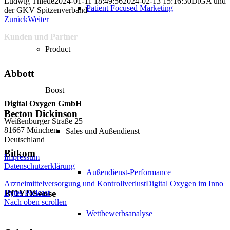
Ludwig Thiede
2024-01-11 18:49:56
2024-02-13 15:16:30
DiGA und
Patient Focused Marketing
der GKV Spitzenverband
Zurück
Weiter
Kunden und Partner
Product
Abbott
Boost
Digital Oxygen GmbH
Becton Dickinson
Weißenburger Straße 25
81667 München
Sales und Außendienst
Deutschland
Bitkom
Impressum
Datenschutzerklärung
Außendienst-Performance
Arzneimittelversorgung und Kontrollverlust
Digital Oxygen im Inno
BOYDSense
Bytes Podcast
Nach oben scrollen
Wettbewerbsanalyse