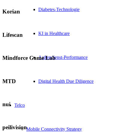
Diabetes-Technologie
Korian
KI in Healthcare
Lifescan
Außendienst-Performance
Mindforce Game Lab
MTD
Digital Health Due Diligence
nui
Telco
peilivision
Mobile Connectivity Strategy