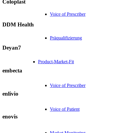
Coloplast
Voice of Prescriber
DDM Health
Präqualifizierung
Deyan7
Product-Market-Fit
embecta
Voice of Prescriber
enlivio
Voice of Patient
enovis
Market Monitoring