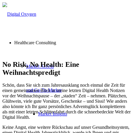
Healthcare Consulting
No Risk, No Health: Eine
Market Access
Weihnachtspredigt
Schön, dass Sie sich zum Jahresausklang noch einmal die Zeit für
and Go-To-Market
einen gemeinsamen Blick in meine letzten Digital Health Notizen
vor der Weihnachtspause – der „staden“ Zeit – nehmen. Plätzchen,
Glühwein, viele gute Vorsätze, Geschenke – und Sissi! Wie anders
also könnte ich Ihr ganz persönliches Adventsglück komplettieren
als mit einer letzten Schlittenfahrt durch die schneebedeckte Welt der
Market Insights
Digital Health.
Keine Angst, eine weitere Rückschau auf unser Gesundheitssystem,
einen Digital Health Jahresrückblick, werde ich Ihnen und mir