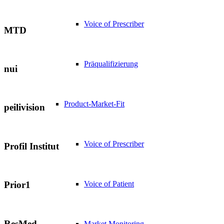
Voice of Prescriber
MTD
Präqualifizierung
nui
Product-Market-Fit
peilivision
Voice of Prescriber
Profil Institut
Voice of Patient
Prior1
ResMed
Market Monitoring