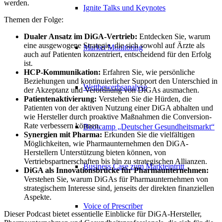
werden.
Ignite Talks und Keynotes
Themen der Folge:
Dualer Ansatz im DiGA-Vertrieb:
Entdecken Sie, warum
eine ausgewogene Strategie, die sich sowohl auf Ärzte als
Market Monitoring
auch auf Patienten konzentriert, entscheidend für den Erfolg
ist.
HCP-Kommunikation:
Erfahren Sie, wie persönliche
Beziehungen und kontinuierlicher Support den Unterschied in
Wettbewerbsanalyse
der Akzeptanz und Verordnung von DiGAs ausmachen.
Patientenaktivierung:
Verstehen Sie die Hürden, die
Patienten von der aktiven Nutzung einer DiGA abhalten und
wie Hersteller durch proaktive Maßnahmen die Conversion-
Rate verbessern können.
Bootcamp „Deutscher Gesundheitsmarkt“
Synergien mit Pharma:
Erkunden Sie die vielfältigen
Möglichkeiten, wie Pharmaunternehmen den DiGA-
Herstellern Unterstützung bieten können, von
Vertriebspartnerschaften bis hin zu strategischen Allianzen.
Business Case zum Markteintritt
DiGA als Innovationsbrücke für Pharmaunternehmen:
Verstehen Sie, warum DiGAs für Pharmaunternehmen von
strategischem Interesse sind, jenseits der direkten finanziellen
Aspekte.
Voice of Prescriber
Dieser Podcast bietet essentielle Einblicke für DiGA-Hersteller,