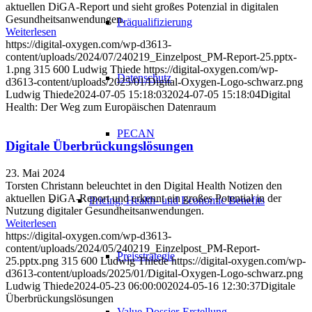
aktuellen DiGA-Report und sieht großes Potenzial in digitalen
Gesundheitsanwendungen.
Präqualifizierung
Weiterlesen
https://digital-oxygen.com/wp-d3613-
content/uploads/2024/07/240219_Einzelpost_PM-Report-25.pptx-
1.png
315
600
Ludwig Thiede
https://digital-oxygen.com/wp-
Datenschutz
d3613-content/uploads/2025/01/Digital-Oxygen-Logo-schwarz.png
Ludwig Thiede
2024-07-05 15:18:03
2024-07-05 15:18:04
Digital
Health: Der Weg zum Europäischen Datenraum
PECAN
Digitale Überbrückungslösungen
23. Mai 2024
Torsten Christann beleuchtet in den Digital Health Notizen den
aktuellen DiGA-Report und erkennt ein großes Potential in der
Pricing, Health- und Economic Benefits
Nutzung digitaler Gesundheitsanwendungen.
Weiterlesen
https://digital-oxygen.com/wp-d3613-
content/uploads/2024/05/240219_Einzelpost_PM-Report-
Preisstrategie
25.pptx.png
315
600
Ludwig Thiede
https://digital-oxygen.com/wp-
d3613-content/uploads/2025/01/Digital-Oxygen-Logo-schwarz.png
Ludwig Thiede
2024-05-23 06:00:00
2024-05-16 12:30:37
Digitale
Überbrückungslösungen
Value-Dossier-Erstellung