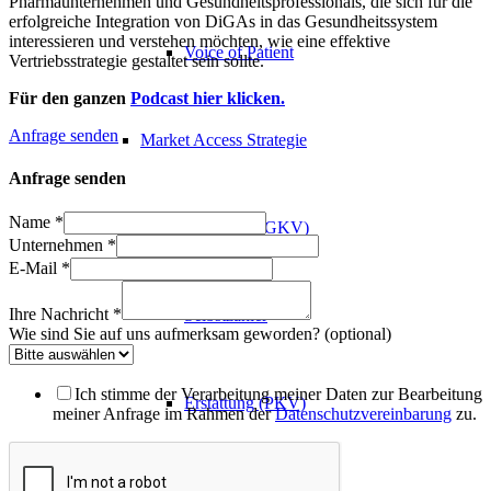
Pharmaunternehmen und Gesundheitsprofessionals, die sich für die
erfolgreiche Integration von DiGAs in das Gesundheitssystem
interessieren und verstehen möchten, wie eine effektive
Voice of Patient
Vertriebsstrategie gestaltet sein sollte.
Für den ganzen
Podcast hier klicken.
Anfrage senden
Market Access Strategie
Anfrage senden
Name
*
Erstattung (GKV)
Unternehmen
*
E-Mail
*
Ihre Nachricht
*
Selbstzahler
Wie sind Sie auf uns aufmerksam geworden? (optional)
Ich stimme der Verarbeitung meiner Daten zur Bearbeitung
Erstattung (PKV)
meiner Anfrage im Rahmen der
Datenschutzvereinbarung
zu.
Regulierung