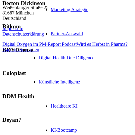
Becton Dickinson
Weißenburger Straße 25
Marketing-Strategie
81667 München
Deutschland
Bitkom
Impressum
Partner-Auswahl
Datenschutzerklärung
Digital Oxygen im PM-Report Podcast
Wird es Herbst in Pharma?
BOYDSense
Nach oben scrollen
Digital Health Due Diligence
Coloplast
Künstliche Intelligenz
DDM Health
Healthcare KI
Deyan7
KI-Bootcamp