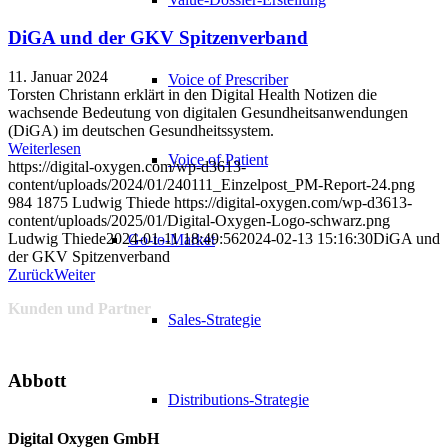
DiGA und der GKV Spitzenverband
11. Januar 2024
Voice of Prescriber
Torsten Christann erklärt in den Digital Health Notizen die
wachsende Bedeutung von digitalen Gesundheitsanwendungen
(DiGA) im deutschen Gesundheitssystem.
Weiterlesen
Voice of Patient
https://digital-oxygen.com/wp-d3613-
content/uploads/2024/01/240111_Einzelpost_PM-Report-24.png
984
1875
Ludwig Thiede
https://digital-oxygen.com/wp-d3613-
content/uploads/2025/01/Digital-Oxygen-Logo-schwarz.png
Ludwig Thiede
2024-01-11 18:49:56
2024-02-13 15:16:30
DiGA und
Go-to-Market
der GKV Spitzenverband
Zurück
Weiter
Kunden und Partner
Sales-Strategie
Abbott
Distributions-Strategie
Digital Oxygen GmbH