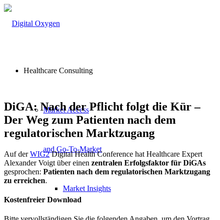
Healthcare Consulting
DiGA: Nach der Pflicht folgt die Kür –
Market Access
Der Weg zum Patienten nach dem
regulatorischen Marktzugang
and Go-To-Market
Auf der
WIG2
Digital Health Conference hat Healthcare Expert
Alexander Voigt über einen
zentralen Erfolgsfaktor für DiGAs
gesprochen:
Patienten nach dem regulatorischen Marktzugang
zu erreichen
.
Market Insights
Kostenfreier Download
Bitte vervollständigen Sie die folgenden Angaben, um den Vortrag