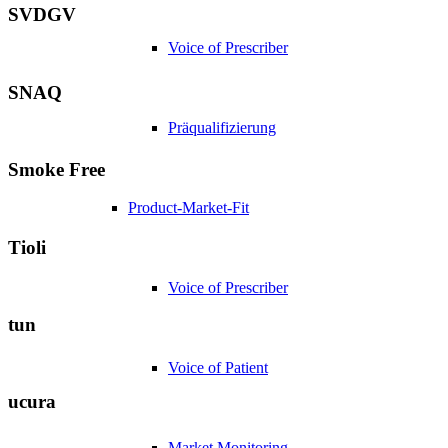
SVDGV
Voice of Prescriber
SNAQ
Präqualifizierung
Smoke Free
Product-Market-Fit
Tioli
Voice of Prescriber
tun
Voice of Patient
ucura
Market Monitoring