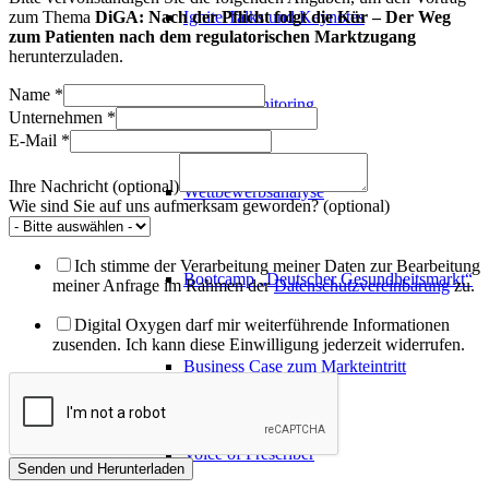
Ignite Talks und Keynotes
zum Thema
DiGA: Nach der Pflicht folgt die Kür – Der Weg
zum Patienten nach dem regulatorischen Marktzugang
herunterzuladen.
Name
*
Market Monitoring
Unternehmen
*
E-Mail
*
Ihre Nachricht (optional)
Wettbewerbsanalyse
Wie sind Sie auf uns aufmerksam geworden? (optional)
Ich stimme der Verarbeitung meiner Daten zur Bearbeitung
Bootcamp „Deutscher Gesundheitsmarkt“
meiner Anfrage im Rahmen der
Datenschutzvereinbarung
zu.
Digital Oxygen darf mir weiterführende Informationen
zusenden. Ich kann diese Einwilligung jederzeit widerrufen.
Business Case zum Markteintritt
Voice of Prescriber
Senden und Herunterladen