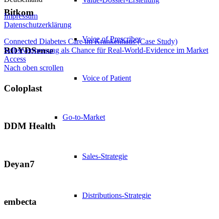
Bitkom
Impressum
Datenschutzerklärung
Voice of Prescriber
Connected Diabetes Care im Krankenhaus (Case Study)
BOYDSense
Selbstvermessung als Chance für Real-World-Evidence im Market
Access
Nach oben scrollen
Voice of Patient
Coloplast
Go-to-Market
DDM Health
Sales-Strategie
Deyan7
Distributions-Strategie
embecta